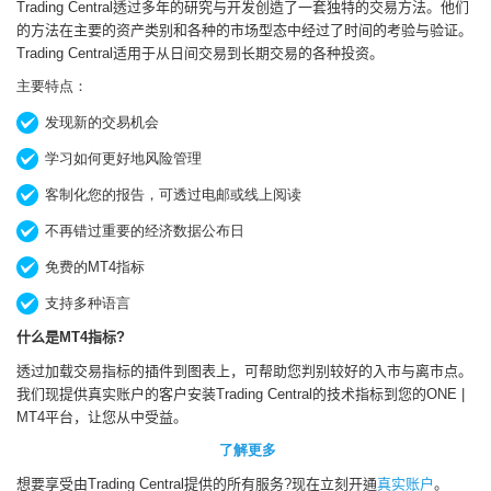
透过多年的研究与开发创造了一套独特的交易方法
。他们
Trading Central
的方法在主要的资产类别和各种的市场型态中经过了时间的考验与验证。
适用于从日间交易到长期交易的各种投资。
Trading Central
主要特点：
发现新的交易机会
学习如何更好地风险管理
客制化您的报告，可透过电邮或线上阅读
不再错过重要的经济数据公布日
免费的MT4指标
支持多种语言
什么是
指标
MT4
?
透过加载交易指标的插件到图表上
，
可帮助您判别较好的入市与离市点
。
我们现提供真实账户的客户安装
的技术指标到您的
Trading Central
ONE |
平台
，让您从中受益
。
MT4
了解更多
想要享受由
提供的所有服务
现在立刻开通
。
Trading Central
?
真实账户