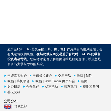
差价合约(CFDs) 是复杂的工具。由于杠杆作用具有高度风险性，会
有快速亏损的风险。
在与此供应商交易差价合约时，74.3％的零售
投资者会亏钱。
您应考虑是否了解差价合约是如何运作，以及您是
否有能力承担亏钱的风险。
申请真实账户
申请模拟账户
交易产品
欧褔 | MT4
欧福 | 手机平台
欧福 | Web Trader 网页平台
新闻
财经日历
合作伙伴
优惠活动
联系我们
规则和条例
补充文档
公司分布
伦敦总部